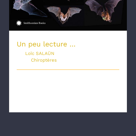
Un peu lecture …
Par
Loïc SALAÜN
|
septembre 30th,
2019
|
Chiroptères
En ce printemps, Marianne TAYLOR
(écrivaine, illustratrice, photographe,
éditric [...]